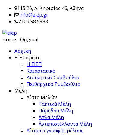
115 26, Λ. Κηφισίας 46, Αθήνα
info@eiep.gr
210 698 5988
Home - Original
Αρχικη
Η Εταιρεια
Η ΕΙΕΠ
Καταστατικό
Διοικητικό Συμβούλιο
Πειθαρχικό Συμβούλιο
Μέλη
Λίστα Μελών
Τακτικά Μέλη
Πάρεδρα Μέλη
Απλά Μέλη
Αντεπιστέλλοντα Μέλη
Αίτηση εγγραφής μέλους