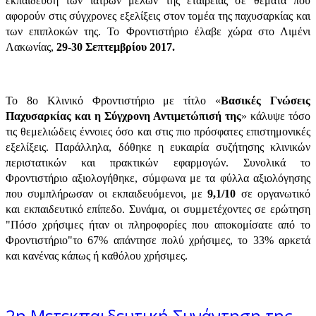
εκπαίδευση των ιατρών μελών της εταιρείας σε θέματα που
αφορούν στις σύγχρονες εξελίξεις στον τομέα της παχυσαρκίας και
των επιπλοκών της. Το Φροντιστήριο έλαβε χώρα στο Λιμένι
Λακωνίας,
29-30 Σεπτεμβρίου 2017.
Το 8ο Κλινικό Φροντιστήριο με τίτλο «
Βασικές Γνώσεις
Παχυσαρκίας και η Σύγχρονη Αντιμετώπισή της
» κάλυψε τόσο
τις θεμελιώδεις έννοιες όσο και στις πιο πρόσφατες επιστημονικές
εξελίξεις. Παράλληλα, δόθηκε η ευκαιρία συζήτησης κλινικών
περιστατικών και πρακτικών εφαρμογών. Συνολικά το
Φροντιστήριο αξιολογήθηκε, σύμφωνα με τα φύλλα αξιολόγησης
που συμπλήρωσαν οι εκπαιδευόμενοι, με
9,1/10
σε οργανωτικό
και εκπαιδευτικό επίπεδο. Συνάμα, οι συμμετέχοντες σε ερώτηση
"Πόσο χρήσιμες ήταν οι πληροφορίες που αποκομίσατε από το
Φροντιστήριο"το 67% απάντησε πολύ χρήσιμες, το 33% αρκετά
και κανένας κάπως ή καθόλου χρήσιμες.
2η Μετεκπαιδευτική Συνάντηση της