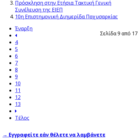
Πρόσκληση στην Ετήσια Τακτική Γενική
Συνέλευση της ΕΙΕΠ
10η Επιστημονική Διημερίδα Παχυσαρκίας
Έναρξη
Σελίδα 9 από 17
4
5
6
7
8
9
10
11
12
13
Τέλος
→ Εγγραφείτε εάν θέλετε να λαμβάνετε