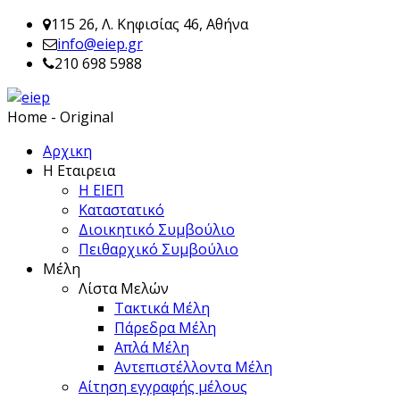
115 26, Λ. Κηφισίας 46, Αθήνα
info@eiep.gr
210 698 5988
Home - Original
Αρχικη
Η Εταιρεια
Η ΕΙΕΠ
Καταστατικό
Διοικητικό Συμβούλιο
Πειθαρχικό Συμβούλιο
Μέλη
Λίστα Μελών
Τακτικά Μέλη
Πάρεδρα Μέλη
Απλά Μέλη
Αντεπιστέλλοντα Μέλη
Αίτηση εγγραφής μέλους